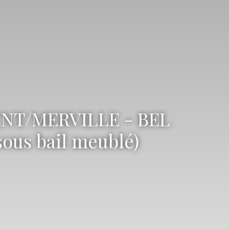
NT/MERVILLE - BEL
us bail meublé)