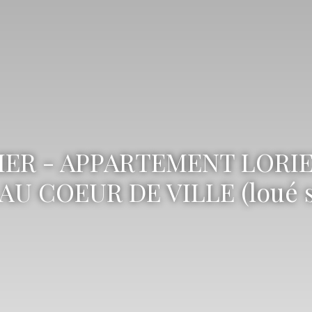
IER - APPARTEMENT LORIE
 COEUR DE VILLE (loué so