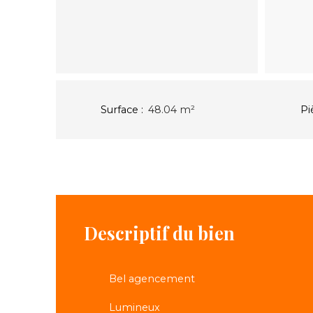
Surface
:
48.04
m²
Pi
Descriptif du bien
Bel agencement
Lumineux