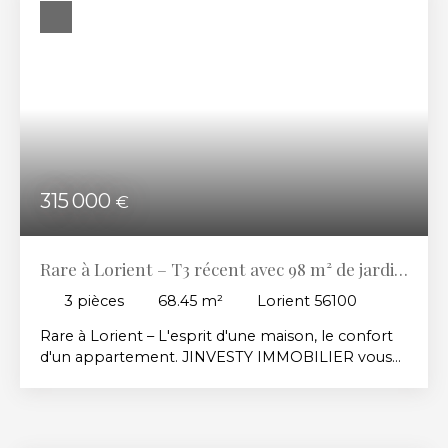
Budget max (€)
Surface min (m²)
RECHERCHER
315 000
€
Rare à Lorient – T3 récent avec 98 m² de jardin
plein Sud
3
pièces
68.45
m²
Lorient 56100
Rare à Lorient – L'esprit d'une maison, le confort
d'un appartement. JINVESTY IMMOBILIER vous
propose ce bel appartement T3 de 68,45 m²,
situé en rez-de-chaussée d'une résidence récente,
sécurisée et parfaitement entretenue de 2018.
Son véritable atout ? Un superbe jardin privatif de