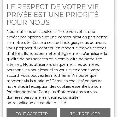
georisques. gouv. fr Prix de vente : 203 300 euros
LE RESPECT DE VOTRE VIE
JINVESTY IMMOBILIER vous propose à proximité
H. A. I. (dont 13 300€ d'honoraires TTC inclus dans
immédiate du centre-ville, cet appartement
PRIVÉE EST UNE PRIORITÉ
le prix de vente à la charge de l'acquéreur)
constitue une belle opportunité pour un
POUR NOUS
investisseur à la recherche d'un bien déjà loué.
Situé en rez-de-chaussée surélevé au sein d'une
Nous utilisons des cookies afin de vous offrir une
copropriété gérée par un syndic professionnel,
expérience optimale et une communication pertinente
l'appartement se compose d'une entrée
sur notre site. Grace à ces technologies, nous pouvons
desservant un couloir, un espace de vie
vous proposer du contenu en rapport avec vos centres
comprenant un séjour et une salle à manger,
d'intérêt. Ils nous permettent également d'améliorer la
d'une cuisine séparée et équipée, deux chambres,
qualité de nos services et la convivialité de notre site
d'une salle d'eau ainsi que d'un WC indépendant.
internet. Nous utiliserons uniquement les données
Chauffage au gaz individuel, menuiseries en
personnelles pour lesquelles vous avez donné votre
double vitrage PVC avec volets roulants manuels.
accord. Vous pouvez les modifier à n'importe quel
Une cave en annexe complète ce bien et offre un
moment via la rubrique ″Gérer les cookies″ en bas de
espace de stockage supplémentaire. Des travaux
notre site, à l'exception des cookies essentiels à son
de rafraîchissement et de rénovation sont à
fonctionnement. Pour plus d'informations sur vos
Nous contacter
prévoir Le bien est actuellement loué 830,00 €
données personnelles, veuillez consulter
charges comprises, soit 800,00 € de loyer hors
notre politique de confidentialité
.
charges et 30,00 € de provisions sur charges.
Appartement 44 m² à fort potentiel – Petite
Pour plus d'informations ou demandes de visites,
TOUT ACCEPTER
TOUT REFUSER
merci de contacter ; Madame LE SAUX au 06 62 42