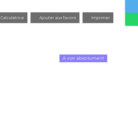
Calculatrice
Ajouter aux favoris
Imprimer
A voir absolument