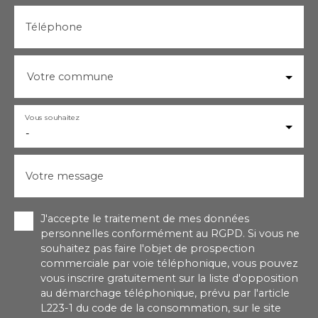
Téléphone
Votre commune
Vous souhaitez
-
Votre message
J'accepte le traitement de mes données
personnelles conformément au RGPD. Si vous ne
souhaitez pas faire l'objet de prospection
commerciale par voie téléphonique, vous pouvez
vous inscrire gratuitement sur la liste d'opposition
au démarchage téléphonique, prévu par l'article
L223-1 du code de la consommation, sur le site