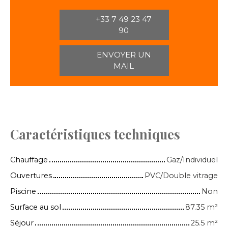
+33 7 49 23 47
90
ENVOYER UN
MAIL
Caractéristiques techniques
Chauffage
Gaz/Individuel
Ouvertures
PVC/Double vitrage
Piscine
Non
Surface au sol
87.35
m²
Séjour
25.5
m²