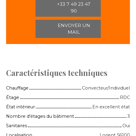
+33 7 49 23 47
90
ENVOYER UN
MAIL
Caractéristiques techniques
Chauffage
Convecteur/Individuel
Étage
RDC
État intérieur
En excellent état
Nombre d'étages du bâtiment
3
Sanitaires
Oui
Localisation
Lorient 56100