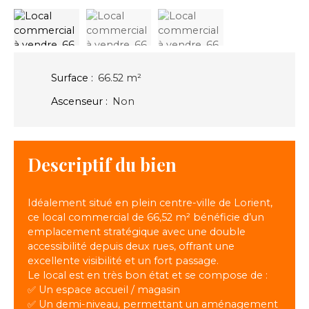
Surface
:
66.52
m²
Ascenseur
:
Non
Descriptif du bien
Idéalement situé en plein centre-ville de Lorient,
ce local commercial de 66,52 m² bénéficie d’un
emplacement stratégique avec une double
accessibilité depuis deux rues, offrant une
excellente visibilité et un fort passage.
Le local est en très bon état et se compose de :
✅ Un espace accueil / magasin
✅ Un demi-niveau, permettant un aménagement