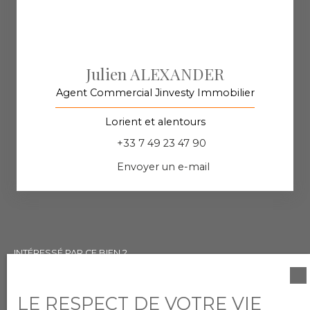
Julien ALEXANDER
Agent Commercial Jinvesty Immobilier
Lorient et alentours
+33 7 49 23 47 90
Envoyer un e-mail
INTÉRESSÉ PAR CE BIEN ?
Contactez-nous
LE RESPECT DE VOTRE VIE
Merci de remplir le formulaire, nous reviendrons vers