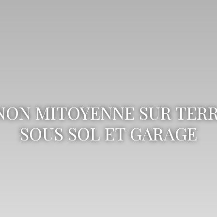
 NON MITOYENNE SUR TERRA
SOUS SOL ET GARAGE