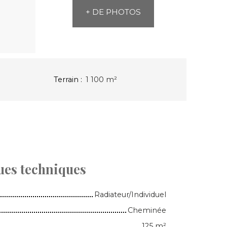
+ DE PHOTOS
Terrain
:
1 100
m²
ues techniques
Radiateur/Individuel
Cheminée
125
m²