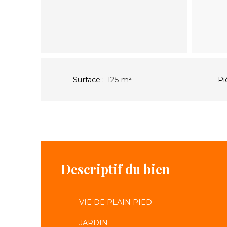
Surface
:
125
m²
Pi
Descriptif du bien
VIE DE PLAIN PIED
JARDIN