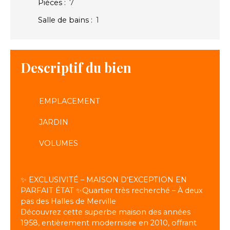
Pièces
:
7
Salle de bains
:
1
Descriptif du bien
EMPLACEMENT
JARDIN
VOLUMES
✨ EXCLUSIVITÉ – MAISON D’EXCEPTION EN
PARFAIT ÉTAT ✨Quartier très recherché – À deux
pas des Halles de Merville
Découvrez cette superbe maison des années
1958, entièrement modernisée en 2010, offrant