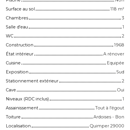
Piscine
Non
Surface au sol
118
m²
Chambres
3
Salle d'eau
1
WC
2
Construction
1968
État intérieur
A rénover
Cuisine
Equipée
Exposition
Sud
Stationnement extérieur
2
Cave
Oui
Niveaux (RDC inclus)
1
Assainissement
Tout à l'égout
Toiture
Ardoises - Bon
Localisation
Quimper 29000