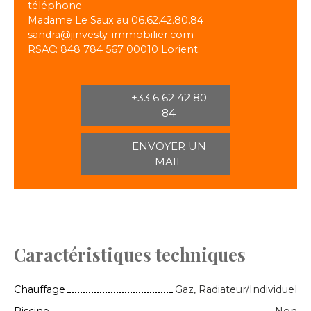
téléphone
Madame Le Saux au 06.62.42.80.84
sandra@jinvesty-immobilier.com
RSAC: 848 784 567 00010 Lorient.
+33 6 62 42 80
84
ENVOYER UN
MAIL
Caractéristiques techniques
Chauffage
Gaz, Radiateur/Individuel