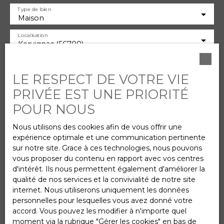
piscine, véranda lumineuse, abris de jardin et
Type de bien
carports composent un cadre de vie privilégié,
Maison
rare sur le secteur. Et ce n’est pas tout… d’autres
Localisation
belles surprises vous attendent encore lors de la
Kervignac (56700)
découverte de cette propriété unique. Une visite
s’impose : faites vite ! Une propriété idéale pour
Budget max (€)
les amoureux de calme, de nature et de
LE RESPECT DE VOTRE VIE
prestations de qualité. Un bien coup de cœur à
découvrir sans tarder. PRIX DE VENTE : 455 000 €
PRIVÉE EST UNE PRIORITÉ
Surface min (m²)
(dont 15 000 € TTC d'honoraires forfaitaire inclus
POUR NOUS
dans le prix de vente à la charge de l'acquéreur)
Pièces min
Pour tout renseignement ou visite, merci de
Nous utilisons des cookies afin de vous offrir une
contacter Sabrina MENTEC - 07 86 84 19 16 SIRET
expérience optimale et une communication pertinente
: 897 564 092 00012 Les informations sur les
J'accepte le traitement de mes données
sur notre site. Grace à ces technologies, nous pouvons
risques auxquels ce bien est exposé sont
personnelles conformément au RGPD. Si vous ne
vous proposer du contenu en rapport avec vos centres
disponibles sur le site Géorisques: www.
souhaitez pas faire l'objet de prospection
d'intérêt. Ils nous permettent également d'améliorer la
georisques. gouv. fr
commerciale par voie téléphonique, vous pouvez
qualité de nos services et la convivialité de notre site
vous inscrire gratuitement sur la liste d'opposition
internet. Nous utiliserons uniquement les données
au démarchage téléphonique, prévu par l'article
personnelles pour lesquelles vous avez donné votre
L223-1 du code de la consommation, sur le site
accord. Vous pouvez les modifier à n'importe quel
Internet www.bloctel.gouv.fr ou par courrier
moment via la rubrique ″Gérer les cookies″ en bas de