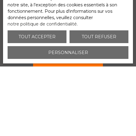
adressé à :
notre site, à l'exception des cookies essentiels à son
fonctionnement. Pour plus d'informations sur vos
Société Worldline, Service Bloctel, CS 61311, 41013
données personnelles, veuillez consulter
BLOIS CEDEX.
notre politique de confidentialité
.
Pour en savoir plus sur le traitement de vos
TOUT ACCEPTER
TOUT REFUSER
données personnelles, veuillez consulter notre
politique de confidentialité
.
PERSONNALISER
Recevoir des annonces
JE RECHERCHE UN BIEN