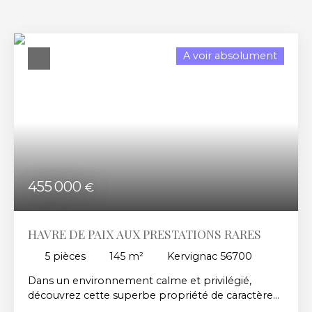
Kervignac (56700)
Budget max (€)
A voir absolument
Surface min (m²)
RECHERCHER
455 000
€
HAVRE DE PAIX AUX PRESTATIONS RARES
5
pièces
145
m²
Kervignac 56700
Dans un environnement calme et privilégié,
découvrez cette superbe propriété de caractère
d’environ 145 m² nichée au cœur d’un magnifique